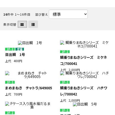
初めての方へ
16
件中 1〜16件目
並び替え
ご利用ガイド
表示切替
海外顧客 會員申請?法
プライバシーポリシー
2F-2
定番
2F-2
目出鯛 1号
鯛乗りまねきシリーズ ミケネ
上代
400円
特定商取引法について
コ/700041
上代
2,000円
お問い合わせ
2F-2
2F-2
まめまねき チャトラ/649005
鯛乗りまねきシリーズ ハチワ
レ/700042
上代
700円
上代
2,000円
2F-2
2F-2