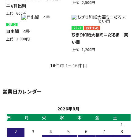
上代
2,500円
ニ)/目出鯛
上代
600円
2F-2
2F-2
目出鯛 4号
ちぎり和紙大福ミニだるま 笑
上代
1,000円
い目
上代
1,200円
16
件中 1〜16件目
営業日カレンダー
2026年8月
日
月
火
水
木
金
土
1
2
3
4
5
6
7
8