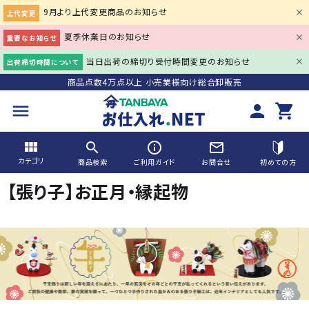
9月より上代変更商品のお知らせ
上代変更
夏季休業日のお知らせ
重要なお知らせ
当日出荷の締切り受付時間変更のお知らせ
出荷締切時間について
商品点数4万点以上 小売業様向け総合卸販売
menu
person
shopping_cart
view_module
search
info_outline
mail_outline
カテゴリ
商品検索
ご利用ガイド
お問合せ
初めての方
【張り子】お正月・縁起物
search
ACCOUNT MENU
person
会員登録
meeting_room
ログイン