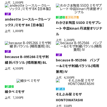
上代
2,000円
1F
2F-2
andeotte シースルークルーソ
わかさま陶芸 SSDD ミモザプレ
ックス /ミモザ BK 【日本製】
ート 中皿kinari 丹波屋オリジナ
上代
1,800円
ル
上代
2,200円
1F
1F
because B-095266 ミモザ刺
because B-952566 バンブ
繍 折パラソル (晴雨兼用) BL
ー&ミモザ刺繍パラソル(晴雨
上代
4,500円
兼用) IV
上代
4,500円
2F-2
2F-4
細タペ ミモザ
そえぶみ栞 ミモザ
上代
7,500円
HONTOWATASHI
上代
550円