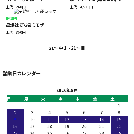
上代
260円
上代
4,500円
2F-2
星燈社 ぽち袋 ミモザ
上代
350円
21
件中 1〜21件目
営業日カレンダー
2026年8月
日
月
火
水
木
金
土
1
2
3
4
5
6
7
8
9
10
11
12
13
14
15
16
17
18
19
20
21
22
23
24
25
26
27
28
29