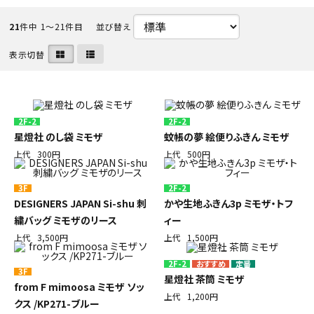
初めての方へ
21
件中 1〜21件目
並び替え
表示切替
ご利用ガイド
海外顧客 會員申請?法
2F-2
2F-2
プライバシーポリシー
星燈社 のし袋 ミモザ
蚊帳の夢 絵便りふきん ミモザ
上代
300円
上代
500円
特定商取引法について
3F
2F-2
DESIGNERS JAPAN Si-shu 刺
かや生地ふきん3p ミモザ・トフ
お問い合わせ
繍バッグ ミモザのリース
ィー
上代
3,500円
上代
1,500円
2F-2
定番
3F
星燈社 茶筒 ミモザ
from F mimoosa ミモザ ソッ
上代
1,200円
クス /KP271-ブルー