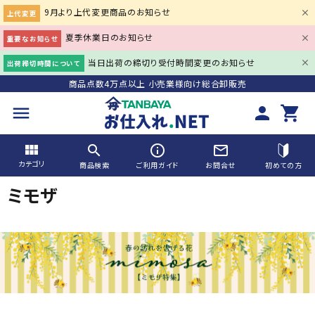
9月より上代変更商品のお知らせ
上代変更
夏季休業日のお知らせ
重要なお知らせ
当日出荷の締切り受付時間変更のお知らせ
出荷締切時間について
商品点数4万点以上 小売業様向け総合卸販売
menu
person
shopping_cart
view_module
search
info_outline
mail_outline
カテゴリ
商品検索
ご利用ガイド
お問合せ
初めての方
ミモザ
search
ACCOUNT MENU
person
会員登録
meeting_room
ログイン