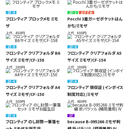
2F-4
2F-2
フロンティア ブロックメモ ミモ
Pocchi 3重ガーゼポケットはん
ザ
かち/ミモザ
上代
450円
上代
600円
2F-4
2F-4
フロンティア クリアフォルダ B6
フロンティア クリアフォルダ A5
サイズ ミモザ/CF-158
サイズ ミモザ/CF-154
上代
280円
上代
280円
2F-4
2F-4
フロンティア クリアフォルダ A4
フロンティア 領収証 (インボイス
サイズ ミモザ/CF-150
制度対応) /ミモザ
上代
300円
上代
480円
2F-4
1F
フロンティア のし封筒一筆箋セ
because B-095266 ミモザ刺
ット ミモザお誕生日
繍 折パラソル (晴雨兼用) IV