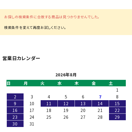
初めての方へ
お探しの検索条件に合致する商品は見つかりませんでした。
ご利用ガイド
海外顧客 會員申請?法
プライバシーポリシー
営業日カレンダー
特定商取引法について
2026年8月
日
月
火
水
木
金
土
お問い合わせ
1
2
3
4
5
6
7
8
9
10
11
12
13
14
15
16
17
18
19
20
21
22
23
24
25
26
27
28
29
30
31