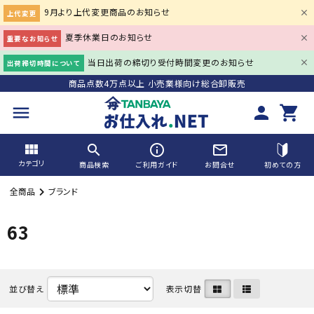
9月より上代変更商品のお知らせ
上代変更
夏季休業日のお知らせ
重要なお知らせ
当日出荷の締切り受付時間変更のお知らせ
出荷締切時間について
商品点数4万点以上 小売業様向け総合卸販売
menu
person
shopping_cart
view_module
search
info_outline
mail_outline
カテゴリ
商品検索
ご利用ガイド
お問合せ
初めての方
全商品
ブランド
search
63
ACCOUNT MENU
並び替え
表示切替
person
会員登録
meeting_room
ログイン