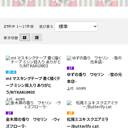
初めての方へ
ご利用ガイド
27
件中 1〜27件目
並び替え
表示切替
海外顧客 會員申請?法
プライバシーポリシー
特定商取引法について
1F
2F-4
ゆずの香り ワセリン -雪の元
mt マスキングテープ 書く描くテ
本店-
お問い合わせ
ープ ミシン目入り ありがと
上代
600円
う/MTKAKUM03
上代
460円
1F
3F
金木犀の香り ワセリン -ウィ
松尾ミユキ スクエアミラ
ズフローラ-
ー/Butterlfy cat