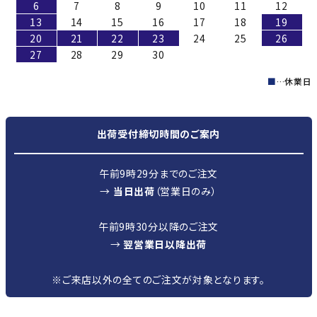
6
7
8
9
10
11
12
13
14
15
16
17
18
19
20
21
22
23
24
25
26
27
28
29
30
■
…休業日
出荷受付締切時間のご案内
午前9時29分までのご注文
→
当日出荷
（営業日のみ）
午前9時30分以降のご注文
→
翌営業日以降出荷
※ご来店以外の全てのご注文が対象となります。