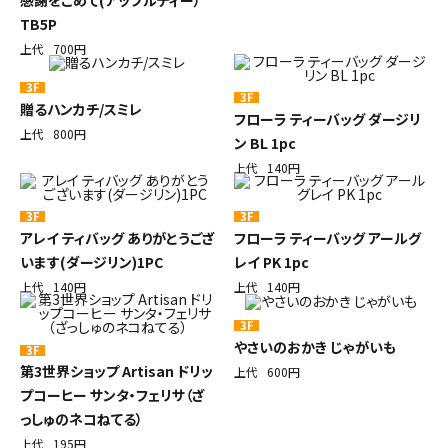
感謝をこめて(アップルティー）
TB5P
上代
700円
3F
3F
贈るハンカチ/スミレ
フローラ ティーバッグ ダージリ
上代
800円
ン BL 1pc
上代
140円
3F
3F
アレイ ティバッグ ありがとうござ
フローラ ティーバッグ アールグ
います(ダージリン)1PC
レイ PK 1pc
上代
140円
上代
140円
3F
やさいのおかき じゃがいも
3F
第3世界ショップ Artisan ドリッ
上代
600円
プコーヒー サンタ・フェリサ（ざ
っしゅのネコねてる）
上代
195円