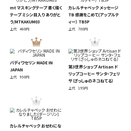
mt マスキングテープ 書く描く
カレルチャペック メッセージ
テープ ミシン目入り ありがと
TB 感謝をこめて(アップルテ
う/MTKAKUM03
ィー） TB5P
上代
460円
上代
700円
3
4
バディワセリン MADE IN
第3世界ショップ Artisan ド
JAPAN
リップコーヒー サンタ・フェリ
上代
950円
サ（ざっしゅのネコねてる）
上代
195円
5
カレルチャペック おせわにな