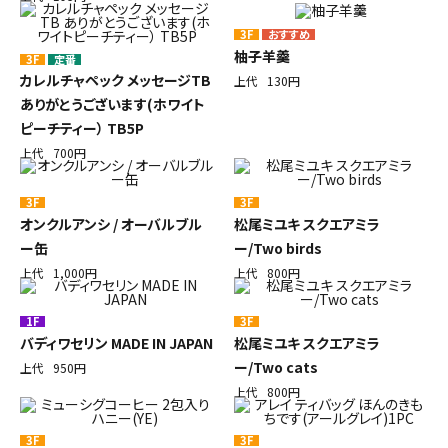
3F
柚子羊羹
3F
定番
カレルチャペック メッセージTB
上代
130円
ありがとうございます(ホワイト
ピーチティー） TB5P
上代
700円
3F
3F
オンクルアンシ / オーバルブル
松尾ミユキ スクエアミラ
ー缶
ー/Two birds
上代
1,000円
上代
800円
1F
3F
バディワセリン MADE IN JAPAN
松尾ミユキ スクエアミラ
ー/Two cats
上代
950円
上代
800円
3F
3F