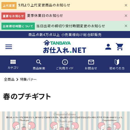
9月より上代変更商品のお知らせ
上代変更
夏季休業日のお知らせ
重要なお知らせ
当日出荷の締切り受付時間変更のお知らせ
出荷締切時間について
商品点数4万点以上 小売業様向け総合卸販売
menu
person
shopping_cart
view_module
search
info_outline
mail_outline
カテゴリ
商品検索
ご利用ガイド
お問合せ
初めての方
全商品
特集バナー
search
春のプチギフト
ACCOUNT MENU
person
会員登録
meeting_room
ログイン