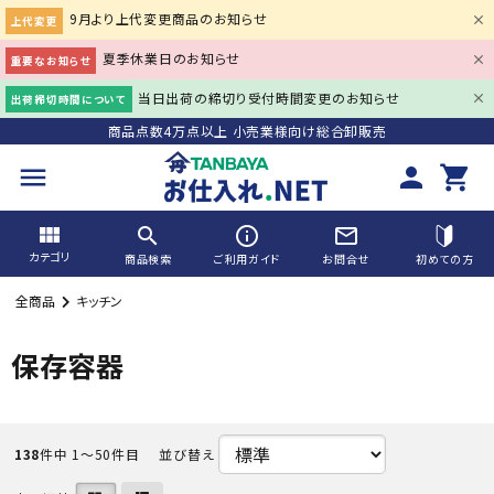
9月より上代変更商品のお知らせ
上代変更
夏季休業日のお知らせ
重要なお知らせ
当日出荷の締切り受付時間変更のお知らせ
出荷締切時間について
商品点数4万点以上 小売業様向け総合卸販売
menu
person
shopping_cart
view_module
search
info_outline
mail_outline
カテゴリ
商品検索
ご利用ガイド
お問合せ
初めての方
全商品
キッチン
search
保存容器
ACCOUNT MENU
138
件中 1〜50件目
並び替え
person
会員登録
meeting_room
ログイン