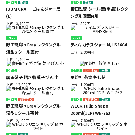
2F-2
定番
2F-2
定番
IBUKI CRAFT ごはんジャー黒
野田琺瑯 シール蓋(単品)レクタ
(L)
ングル深型M用
上代
3,800円
上代
300円
2F-2
2F-2
野田琺瑯 +Gray レクタングル
ティム ガラスジャー M/HS3604
浅型S シール蓋付
上代
2,300円
上代
1,400円
2F-2
2F-2
定番
廣田硝子 招き猫 菓子びん 小
星燈社 茶筒 押し花
上代
12,000円
上代
1,200円
2F-2
2F-2
定番
野田琺瑯 +Gray レクタングル
WECK Tulip Shape
深型L シール蓋付
200ml(12P) WE-762
上代
2,100円
上代
7,800円