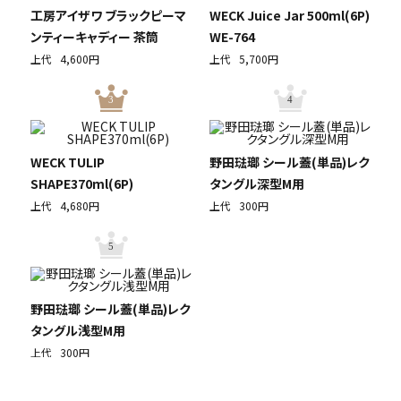
工房アイザワ ブラックピーマ
WECK Juice Jar 500ml(6P)
ンティーキャディー 茶筒
WE-764
上代
4,600円
上代
5,700円
3
4
WECK TULIP
野田琺瑯 シール蓋(単品)レク
SHAPE370ml(6P)
タングル深型M用
上代
4,680円
上代
300円
5
野田琺瑯 シール蓋(単品)レク
タングル浅型M用
上代
300円