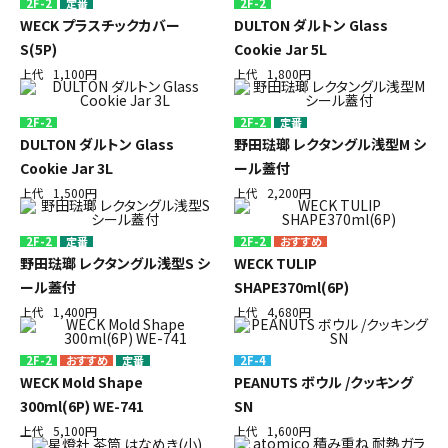
2F-2
定番
2F-2
WECK プラスチックカバー
DULTON ダルトン Glass
S(5P)
Cookie Jar 5L
上代
1,100円
上代
1,800円
2F-2
2F-2
定番
DULTON ダルトン Glass
野田琺瑯 レクタングル浅型M シ
Cookie Jar 3L
ール蓋付
上代
1,500円
上代
2,200円
2F-2
定番
2F-2
野田琺瑯 レクタングル浅型S シ
WECK TULIP
ール蓋付
SHAPE370ml(6P)
上代
1,400円
上代
4,680円
2F-2
定番
2F-4
WECK Mold Shape
PEANUTS ボウル /クッキング
300ml(6P) WE-741
SN
上代
5,100円
上代
1,600円