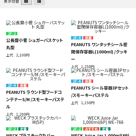
表示切替
初めての方へ
ご利用ガイド
2F-2
2F-4
公長齋小菅 シュガーバスケット
海外顧客 會員申請?法
PEANUTS ワンタッチシール密
丸型
閉保存容器L(1000ml) /クッキ
上代
2,100円
プライバシーポリシー
ー
上代
1,250円
特定商取引法について
2F-4
2F-4
PEANUTS シール容器3Pセット
お問い合わせ
PEANUTS ラウンド型フードコ
/スモーキーパステル
ンテナーS/M /スモーキーパステ
上代
1,150円
ル
上代
1,200円
2F-2
定番
2F-2
定番
WECK プラスチックカバー
WECK Juice Jar 1,000ml(6P)