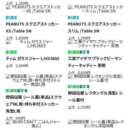
上代
1,200円
2F-4
2F-4
PEANUTS スクエアストッカー
PEANUTS スクエアストッカー
XS /Table SN
スリム /Table SN
上代
1,600円
上代
1,300円
2F-2
2F-2
定番
ティム ガラスジャー L/HS3603
工房アイザワ ブラックピーマン
ティーキャディー 茶筒
上代
2,600円
上代
4,600円
2F-2
定番
2F-2
定番
野田琺瑯 レクタングル浅型L シ
野田琺瑯 シール蓋(単品)スクウ
ール蓋付
ェアML用・持ち手付ストッカー
上代
2,350円
角型L用
上代
300円