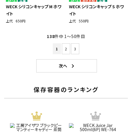
2F-2
定番
2F-2
定番
WECK シリコンキャップ M ホワ
WECK シリコンキャップ S ホワ
イト
イト
上代
650円
上代
550円
138
件中 1〜50件目
1
2
3
保存容器のランキング
1
2