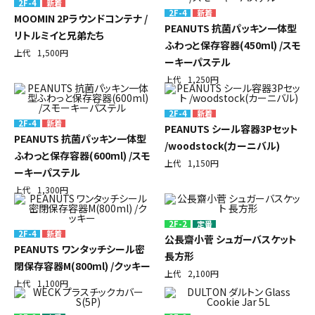
2F-4
2F-4
MOOMIN 2Pラウンドコンテナ /
PEANUTS 抗菌パッキン一体型
リトルミイと兄弟たち
ふわっと保存容器(450ml) /スモ
上代
1,500円
ーキーパステル
上代
1,250円
2F-4
2F-4
PEANUTS シール容器3Pセット
PEANUTS 抗菌パッキン一体型
/woodstock(カーニバル)
ふわっと保存容器(600ml) /スモ
上代
1,150円
ーキーパステル
上代
1,300円
2F-2
定番
2F-4
公長齋小菅 シュガーバスケット
PEANUTS ワンタッチシール密
長方形
閉保存容器M(800ml) /クッキー
上代
2,100円
上代
1,100円