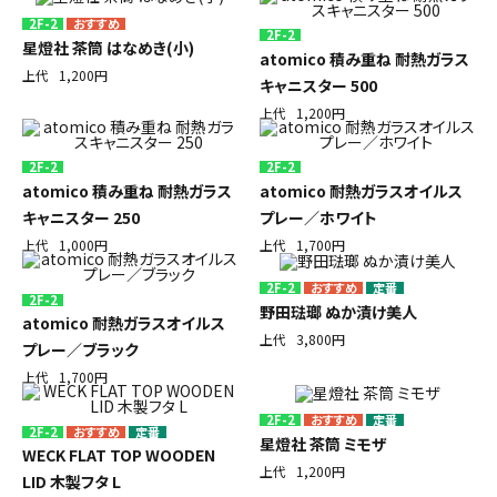
2F-2
2F-2
星燈社 茶筒 はなめき(小)
atomico 積み重ね 耐熱ガラス
上代
1,200円
キャニスター 500
上代
1,200円
2F-2
2F-2
atomico 積み重ね 耐熱ガラス
atomico 耐熱ガラスオイルス
キャニスター 250
プレー／ホワイト
上代
1,000円
上代
1,700円
2F-2
定番
2F-2
野田琺瑯 ぬか漬け美人
atomico 耐熱ガラスオイルス
上代
3,800円
プレー／ブラック
上代
1,700円
2F-2
定番
2F-2
定番
星燈社 茶筒 ミモザ
WECK FLAT TOP WOODEN
上代
1,200円
LID 木製フタ L