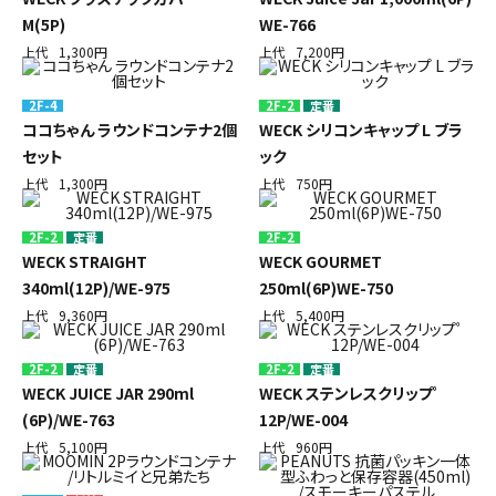
M(5P)
WE-766
上代
1,300円
上代
7,200円
2F-4
2F-2
定番
ココちゃん ラウンドコンテナ2個
WECK シリコンキャップ L ブラ
セット
ック
上代
1,300円
上代
750円
2F-2
定番
2F-2
WECK STRAIGHT
WECK GOURMET
340ml(12P)/WE-975
250ml(6P)WE-750
上代
9,360円
上代
5,400円
2F-2
定番
2F-2
定番
WECK JUICE JAR 290ml
WECK ステンレスクリップﾟ
(6P)/WE-763
12P/WE-004
上代
5,100円
上代
960円