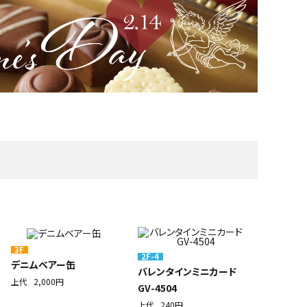
3F
2F-4
デニムベアー缶
バレンタインミニカード
上代
2,000円
GV-4504
上代
240円