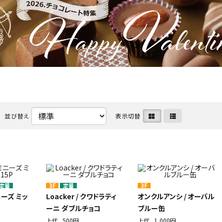
並び替え
表示切替
定番
3F
定番
3F
ミニーズ ミッ
Loacker / クワドラティ
オンクルアンシ / オーバル
ーニ ダブルチョコ
ブルー缶
上代
500円
上代
1,000円