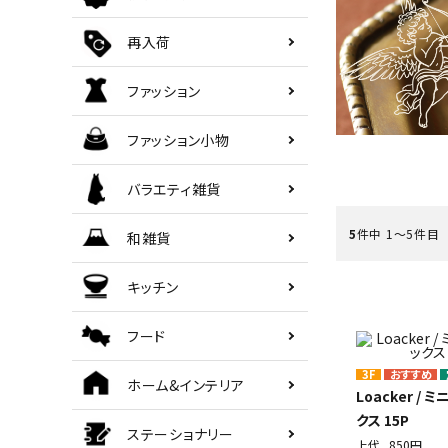
ご利用ガイド
再入荷
ファッション
海外顧客 會員申請?法
ファッション小物
プライバシーポリシー
バラエティ雑貨
特定商取引法について
5
件中 1〜5件目
和雑貨
お問い合わせ
キッチン
フード
3F
ホーム&インテリア
Loacker / 
クス 15P
ステーショナリー
上代
850円