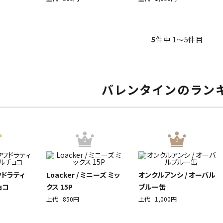
5
件中 1〜5件目
バレンタインのラン
2
3
クワドラティ
Loacker / ミニーズ ミッ
オンクルアンシ / オーバル
ョコ
クス 15P
ブルー缶
上代
850円
上代
1,000円