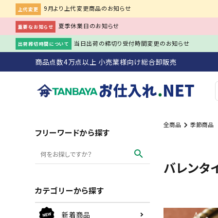
9月より上代変更商品のお知らせ
上代変更
夏季休業日のお知らせ
重要なお知らせ
当日出荷の締切り受付時間変更のお知らせ
出荷締切時間について
商品点数4万点以上 小売業様向け総合卸販売
全商品
季節商品
search
フリーワードから探す
search
ACCOUNT MENU
バレンタ
person
会員登録
meeting_room
ログイン
カテゴリーから探す
初めての方へ
新着商品