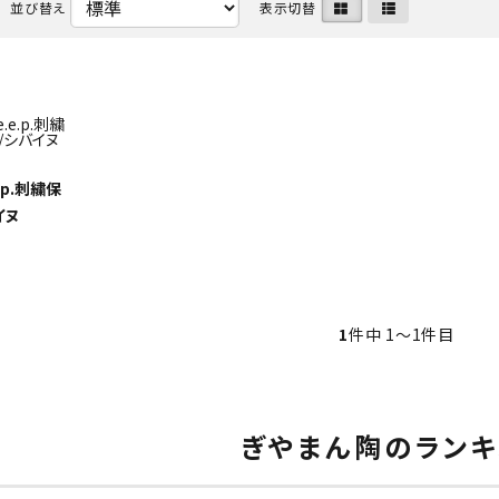
並び替え
表示切替
e.p.刺繍保
イヌ
1
件中 1〜1件目
ぎやまん陶のランキ