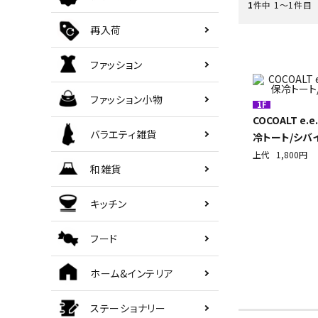
1
件中 1〜1件目
ご利用ガイド
再入荷
ファッション
海外顧客 會員申請?法
ファッション小物
プライバシーポリシー
1F
COCOALT e.
バラエティ雑貨
冷トート/シバ
特定商取引法について
上代
1,800円
和雑貨
お問い合わせ
キッチン
フード
ホーム&インテリア
ステーショナリー