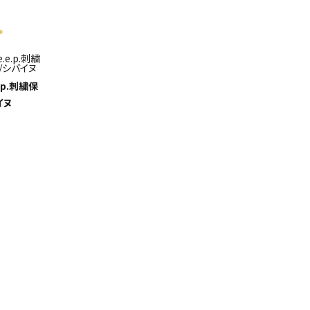
e.p.刺繍保
イヌ