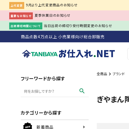
9月より上代変更商品のお知らせ
上代変更
夏季休業日のお知らせ
重要なお知らせ
当日出荷の締切り受付時間変更のお知らせ
出荷締切時間について
商品点数4万点以上 小売業様向け総合卸販売
全商品
ブランド
search
フリーワードから探す
search
ACCOUNT MENU
ぎやまん
person
会員登録
meeting_room
ログイン
カテゴリーから探す
初めての方へ
新着商品