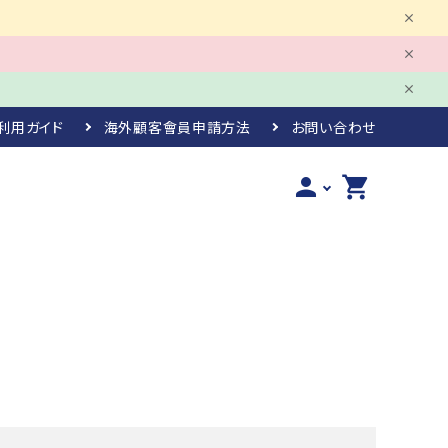
利用ガイド
海外顧客會員申請方法
お問い合わせ
person
shopping_cart