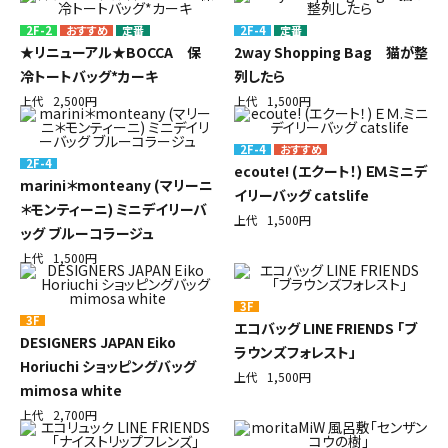
2F-2
定番
2F-4
定番
★リニューアル★BOCCA 保
2way Shopping Bag 猫が整
冷トートバッグ*カーキ
列したら
上代
2,500円
上代
1,500円
2F-4
2F-4
ecoute! (エクート！) ＥＭ.ミニデ
marini＊monteany (マリーニ
イリーバッグ catslife
＊モンティーニ) ミニデイリーバ
上代
1,500円
ッグ ブルーコラージュ
上代
1,500円
3F
3F
エコバッグ LINE FRIENDS 「ブ
DESIGNERS JAPAN Eiko
ラウンズフォレスト」
Horiuchi ショッピングバッグ
上代
1,500円
mimosa white
上代
2,700円