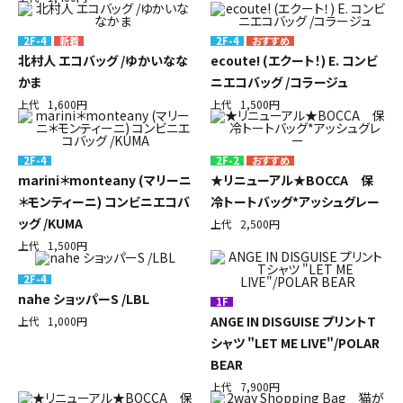
2F-4
2F-4
北村人 エコバッグ /ゆかいなな
ecoute! (エクート！) E. コンビ
かま
ニエコバッグ /コラージュ
上代
1,600円
上代
1,500円
2F-4
2F-2
marini＊monteany (マリーニ
★リニューアル★BOCCA 保
＊モンティーニ) コンビニエコバ
冷トートバッグ*アッシュグレー
ッグ /KUMA
上代
2,500円
上代
1,500円
2F-4
nahe ショッパーS /LBL
1F
ANGE IN DISGUISE プリントT
上代
1,000円
シャツ "LET ME LIVE"/POLAR
BEAR
上代
7,900円