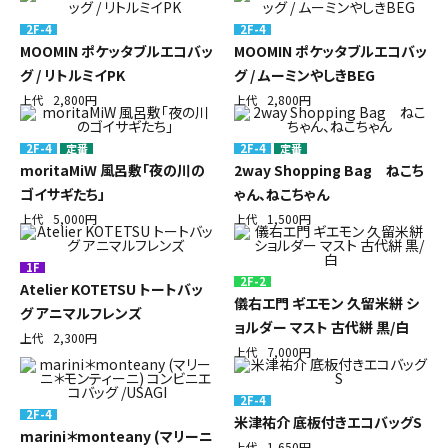
2F-4
2F-4
MOOMIN ポケッタブルエコバッ
MOOMIN ポケッタブルエコバッ
グ / リトルミイPK
グ / ムーミンやしきBEG
上代
2,800円
上代
2,800円
2F-4
定番
2F-4
定番
moritaMiW 風呂敷「夜の川の
2way Shopping Bag ねこち
ゴイサギたち」
ゃん、ねこちゃん
上代
5,000円
上代
1,500円
1F
2F-2
Atelier KOTETSU トートバッ
儀右エ門 ギエモン 久留米絣 シ
グ アニマルフレンズ
ョルダー マスト 古代絣 黒/白
上代
2,300円
上代
7,000円
2F-4
2F-4
米津祐介 底板付きエコバッグS
marini＊monteany (マリーニ
上代
1,650円