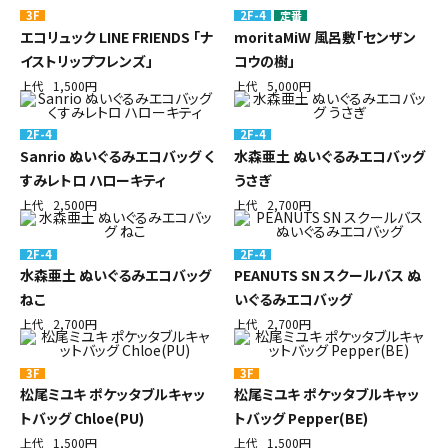
3F
2F-4
定番
エコリュック LINE FRIENDS 「ナ
moritaMiW 風呂敷「センザン
イストリップフレンズ」
コウの樹」
上代
1,500円
上代
5,000円
2F-4
2F-4
Sanrio ぬいぐるみエコバッグ く
水森亜土 ぬいぐるみエコバッグ
すみレトロ ハローキティ
うさぎ
上代
2,500円
上代
2,700円
2F-4
2F-4
水森亜土 ぬいぐるみエコバッグ
PEANUTS SN スクールバス ぬ
ねこ
いぐるみエコバッグ
上代
2,700円
上代
2,700円
3F
3F
松尾ミユキ ポケッタブルキャッ
松尾ミユキ ポケッタブルキャッ
トバッグ Chloe(PU)
トバッグ Pepper(BE)
上代
1,500円
上代
1,500円