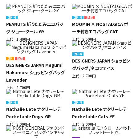
初めての方へ
2F-4
2F-4
PEANUTS 折りたたみエコバッ
MOOMIN × NOSTALGICA ポ
ご利用ガイド
グ ジョー・クール GY
ーチ付きエコバッグ CAT
上代
1,400円
上代
2,500円
海外顧客 會員申請?法
2F-4
プライバシーポリシー
3F
DESIGNERS JAPAN ショッピン
DESIGNERS JAPAN Megumi
グバッグ /ネコフェイス
Nakamura ショッピングバッグ
特定商取引法について
上代
2,700円
Lavender
上代
2,700円
お問い合わせ
2F-4
2F-4
Nathalie Lete ナタリーレテ
Nathalie Lete ナタリーレテ
Pocketable Dogs-GR
Pocketable Cats-YE
上代
2,000円
上代
2,000円