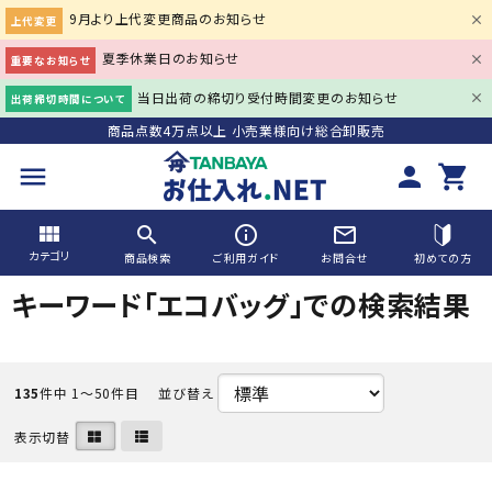
9月より上代変更商品のお知らせ
上代変更
夏季休業日のお知らせ
重要なお知らせ
当日出荷の締切り受付時間変更のお知らせ
出荷締切時間について
商品点数4万点以上 小売業様向け総合卸販売
menu
person
shopping_cart
view_module
search
info_outline
mail_outline
カテゴリ
商品検索
ご利用ガイド
お問合せ
初めての方
キーワード「エコバッグ」での検索結果
search
135
件中 1〜50件目
並び替え
ACCOUNT MENU
表示切替
person
会員登録
meeting_room
ログイン