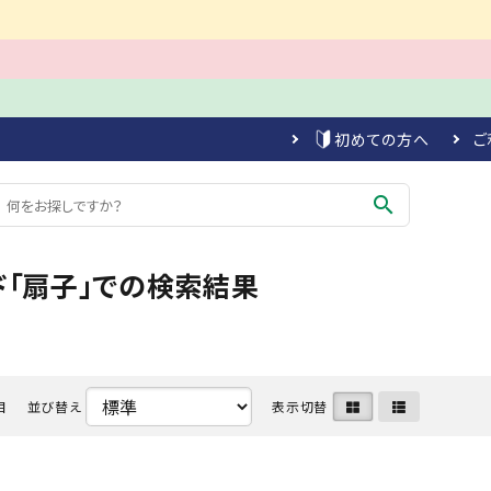
初めての方へ
ご
search
ド「扇子」での検索結果
目
並び替え
表示切替