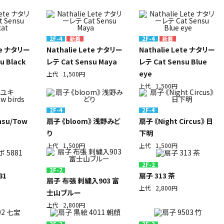
2F-4
2F-4
ete ナタリー
Nathalie Lete ナタリー
Nathalie Lete ナタリー
u Black
レテ Cat Sensu Maya
レテ Cat Sensu Blue
eye
上代
1,500円
上代
1,500円
2F-4
2F-4
su/Tow
扇子 《bloom》 浅野みど
扇子 《Night Circus》 日
り
下明
上代
1,500円
上代
1,500円
2F-2
2F-2
81
扇子 313 茶
扇子 布張 刺繍入903 富
上代
2,800円
士山ブルー
上代
2,800円
2F-2
2F-2