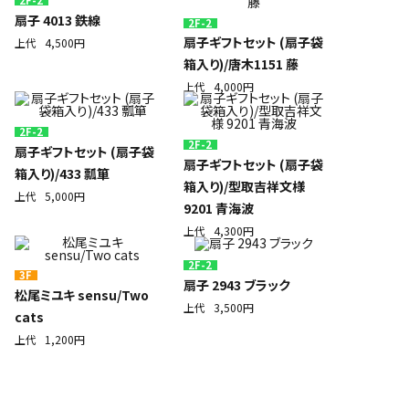
扇子 4013 鉄線
2F-2
扇子ギフトセット (扇子袋
上代
4,500円
箱入り)/唐木1151 藤
上代
4,000円
2F-2
2F-2
扇子ギフトセット (扇子袋
扇子ギフトセット (扇子袋
箱入り)/433 瓢箪
箱入り)/型取吉祥文様
上代
5,000円
9201 青海波
上代
4,300円
2F-2
3F
扇子 2943 ブラック
松尾ミユキ sensu/Two
上代
3,500円
cats
上代
1,200円