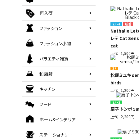
ご利用ガイド
再入荷
2F-4
ファッション
海外顧客 會員申請?法
Nathalie L
レテ Cat Sens
ファッション小物
プライバシーポリシー
cat
上代
1,500円
バラエティ雑貨
特定商取引法について
3F
和雑貨
松尾ミユキ sen
お問い合わせ
birds
キッチン
上代
1,200円
2F-2
フード
扇子 トンボ 58
上代
2,200円
ホーム&インテリア
ステーショナリー
2F-2