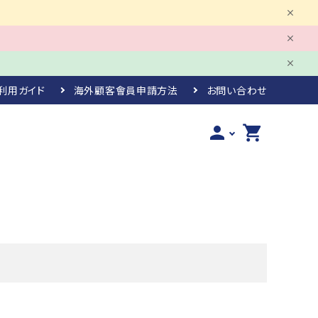
利用ガイド
海外顧客會員申請方法
お問い合わせ
person
shopping_cart