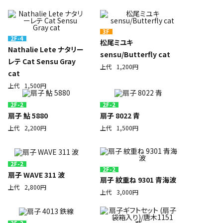
3F
2F-4
松尾ミユキ
Nathalie Lete ナタリー
sensu/Butterfly cat
レテ Cat Sensu Gray
上代
1,200円
cat
上代
1,500円
2F-2
2F-2
扇子 鮎 5880
扇子 8022 青
上代
2,200円
上代
1,500円
2F-2
2F-2
扇子 WAVE 311 波
扇子 紋重ね 9301 青海波
上代
2,800円
上代
3,000円
2F-2