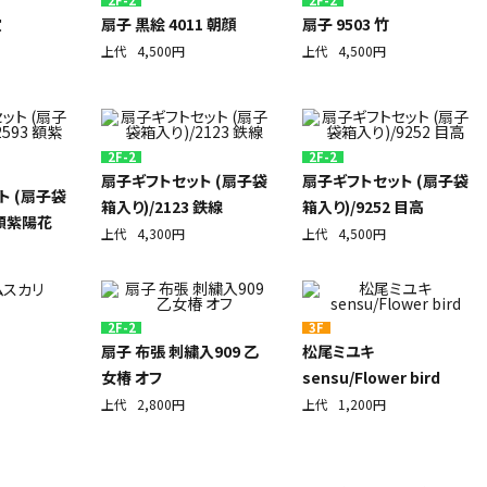
宝
扇子 黒絵 4011 朝顔
扇子 9503 竹
上代
4,500円
上代
4,500円
2F-2
2F-2
扇子ギフトセット (扇子袋
扇子ギフトセット (扇子袋
ト (扇子袋
箱入り)/2123 鉄線
箱入り)/9252 目高
 額紫陽花
上代
4,300円
上代
4,500円
2F-2
3F
リ
扇子 布張 刺繍入909 乙
松尾ミユキ
女椿 オフ
sensu/Flower bird
上代
2,800円
上代
1,200円