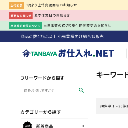
9月より上代変更商品のお知らせ
上代変更
夏季休業日のお知らせ
重要なお知らせ
当日出荷の締切り受付時間変更のお知らせ
出荷締切時間について
商品点数4万点以上 小売業様向け総合卸販売
キーワー
search
フリーワードから探す
search
ACCOUNT MENU
30
件中 1〜30件
person
会員登録
meeting_room
ログイン
カテゴリーから探す
初めての方へ
新着商品