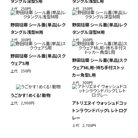
タングル深型S用
タングル浅型L用
上代
250円
上代
350円
野田琺瑯 シール蓋(単品)レク
野田琺瑯 シール蓋(単品)レク
タングル浅型M用
タングル深型M用
上代
300円
上代
300円
野田琺瑯 シール蓋(単品)スク
野田琺瑯 シール蓋(単品)スク
ウェアS用
ウェアML用・持ち手付ストッ
上代
250円
カー角型L用
上代
300円
うごかす！めくる！動物
アトリエヌイ ウォッシュドコッ
上代
2,900円
トンラウンドバッグL レトログ
レー
上代
2,700円