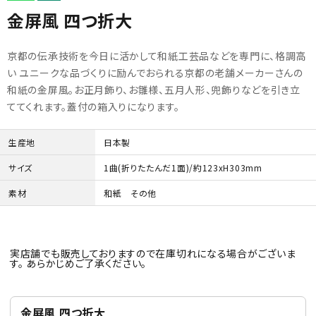
person
会員登録
meeting_room
金屏風 四つ折大
ログイン
初めての方へ
京都の伝承技術を今日に活かして和紙工芸品などを専門に、格調高
い ユニークな品づくりに励んでおられる京都の老舗メーカーさんの
ご利用ガイド
和紙の金屏風。お正月飾り、お雛様、五月人形、兜飾りなどを引き立
ててくれます。蓋付の箱入りになります。
海外顧客 會員申請?法
生産地
日本製
プライバシーポリシー
サイズ
1曲(折りたたんだ1面)/約123xH303mm
素材
和紙 その他
特定商取引法について
お問い合わせ
実店舗でも販売しておりますので在庫切れになる場合がございま
す。 あらかじめご了承ください。
金屏風 四つ折大