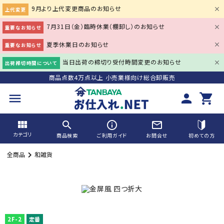
9月より上代変更商品のお知らせ
上代変更
7月31日（金）臨時休業（棚卸し）のお知らせ
重要なお知らせ
夏季休業日のお知らせ
重要なお知らせ
当日出荷の締切り受付時間変更のお知らせ
出荷締切時間について
商品点数4万点以上 小売業様向け総合卸販売
menu
person
shopping_cart
view_module
search
info_outline
mail_outline
カテゴリ
商品検索
ご利用ガイド
お問合せ
初めての方
全商品
和雑貨
search
ACCOUNT MENU
2F-2
定番