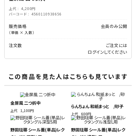
上代
4,200円
バーコード
4560110938656
販売価格
会員のみ公開
（単価 × 入数）
注文数
ご注文には
ログイン
してください
この商品を見た人はこちらも見ています
金屏風 二つ折中
らんちょん 和紙まっと /砂子
上代
1,100円
上代
600円
野田琺瑯 シール蓋(単品)レク
野田琺瑯 シール蓋(単品)レク