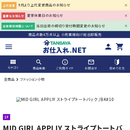
9月より上代変更商品のお知らせ
上代変更
夏季休業日のお知らせ
重要なお知らせ
当日出荷の締切り受付時間変更のお知らせ
出荷締切時間について
商品点数4万点以上 小売業様向け総合卸販売
menu
person
shopping_cart
view_module
search
info_outline
mail_outline
カテゴリ
商品検索
ご利用ガイド
お問合せ
初めての方
全商品
ファッション小物
search
ACCOUNT MENU
1F
person
会員登録
meeting_room
MID GIRL APPLIY ストライプトートバ
ログイン