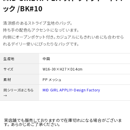
ック /BK#10
初めての方へ
清涼感のあるストライプ生地のバッグ。
ご利用ガイド
持ち手の配色もアクセントになっています。
内側にオープンポケット付き。カジュアルにもきれいめにも合わせら
海外顧客 會員申請?法
れるデイリー使いにぴったりなバッグです。
プライバシーポリシー
生産地
中国
サイズ
W16-30×H27×D14cm
特定商取引法について
素材
PP メッシュ
お問い合わせ
同シリーズはこちら
MID GIRL APPLIY・Design Factory
→
実店舗でも販売しておりますので在庫切れになる場合がございま
す。 あらかじめご了承ください。