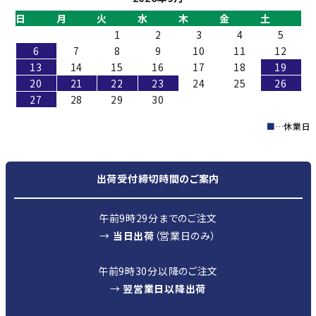
日
月
火
水
木
金
土
1
2
3
4
5
6
7
8
9
10
11
12
13
14
15
16
17
18
19
20
21
22
23
24
25
26
27
28
29
30
■
…休業日
出荷受付締切時間のご案内
午前9時29分までのご注文
→
当日出荷
（営業日のみ）
午前9時30分以降のご注文
→
翌営業日以降出荷