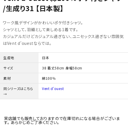
/生成り31 【日本製】
初めての方へ
ワーク風デザインがかわいいポケ付きシャツ。
ご利用ガイド
シャツとして、羽織として楽しめる1着です。
カジュアルだけどカジュアル過ぎない、ユニセックス過ぎない雰囲気
海外顧客 會員申請?法
はVent d'ouestならでは。
プライバシーポリシー
生産地
日本
サイズ
38 着丈58cm 身幅58cm
特定商取引法について
素材
綿100％
お問い合わせ
同シリーズはこちら
Vent d'ouest
→
実店舗でも販売しておりますので在庫切れになる場合がございま
す。 あらかじめご了承ください。