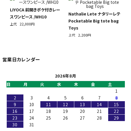
LIYOCA 前開きポケ付きレー
Nathalie Lete ナタリーレテ
スワンピース /WH10
Pocketable Big tote bag
上代
22,000円
Toys
上代
2,200円
営業日カレンダー
2026年8月
日
月
火
水
木
金
土
1
2
3
4
5
6
7
8
9
10
11
12
13
14
15
16
17
18
19
20
21
22
23
24
25
26
27
28
29
30
31