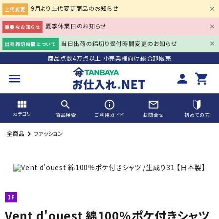
9月より上代変更商品のお知らせ
上代変更
夏季休業日のお知らせ
重要なお知らせ
当日出荷の締切り受付時間変更のお知らせ
出荷締切時間について
商品点数4万点以上 小売業様向け総合卸販売
menu
person
shopping_cart
view_module
search
info_outline
mail_outline
カテゴリ
商品検索
ご利用ガイド
お問合せ
初めての方
全商品
ファッション
search
ACCOUNT MENU
1F
person
会員登録
meeting_room
Vent d'ouest 綿100％ポケ付きシャツ
ログイン