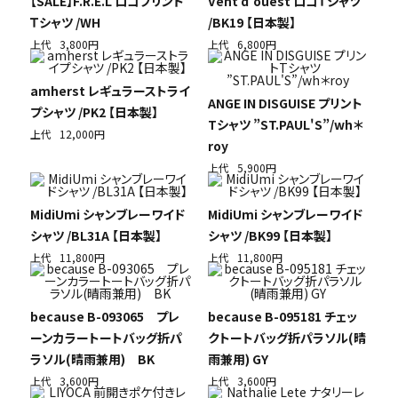
【SALE】F.R.E.L ロゴプリント
Vent d'ouest ロゴＴシャツ
Ｔシャツ /WH
/BK19 【日本製】
上代
3,800円
上代
6,800円
amherst レギュラーストライ
ANGE IN DISGUISE プリント
プシャツ /PK2 【日本製】
Tシャツ ”ST.PAUL'S”/wh＊
上代
12,000円
roy
上代
5,900円
MidiUmi シャンブレーワイド
MidiUmi シャンブレーワイド
シャツ /BL31A 【日本製】
シャツ /BK99 【日本製】
上代
11,800円
上代
11,800円
because B-093065 プレ
because B-095181 チェッ
ーンカラートートバッグ折パ
クトートバッグ折パラソル(晴
ラソル(晴雨兼用) BK
雨兼用) GY
上代
3,600円
上代
3,600円