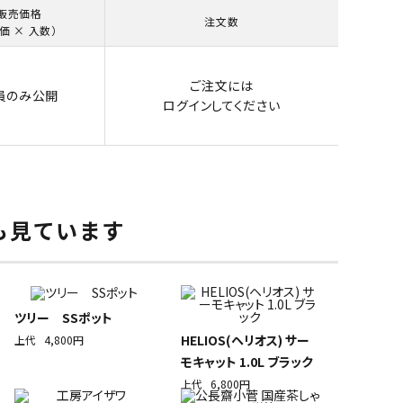
販売価格
注文数
価 × 入数）
ご注文には
員のみ公開
ログイン
してください
も見ています
ツリー SSポット
HELIOS(ヘリオス) サー
上代
4,800円
モキャット 1.0L ブラック
上代
6,800円