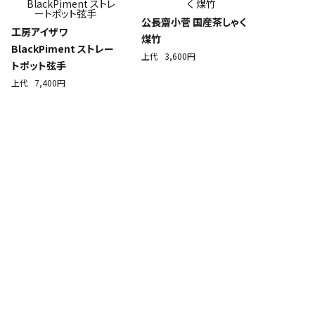
公長齋小菅 国産茶しゃく
工房アイザワ
煤竹
BlackPiment ストレー
上代
3,600円
トポット弦手
上代
7,400円