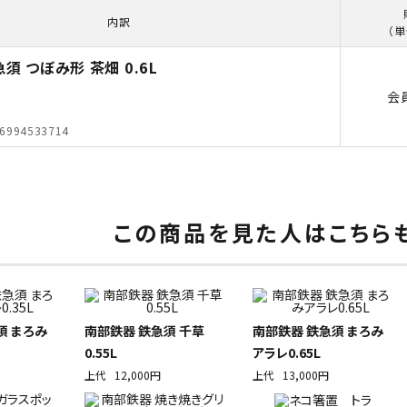
内訳
（単
須 つぼみ形 茶畑 0.6L
会
6994533714
この商品を見た人はこちら
須 まろみ
南部鉄器 鉄急須 千草
南部鉄器 鉄急須 まろみ
0.55L
アラレ0.65L
上代
12,000円
上代
13,000円