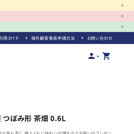
利用ガイド
海外顧客會員申請方法
お問い合わせ
person
shopping_cart
つぼみ形 茶畑 0.6L
耐久性も高く、時とともに味わいが増すのでお祝いのプレゼン