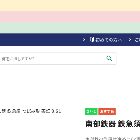
初めての方へ
ご
search
2F-2
南部鉄器 鉄急須 
南部鉄の急須は冷めにくく