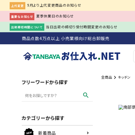
9月より上代変更商品のお知らせ
上代変更
夏季休業日のお知らせ
重要なお知らせ
当日出荷の締切り受付時間変更のお知らせ
出荷締切時間について
商品点数4万点以上 小売業様向け総合卸販売
全商品
キッチン
search
フリーワードから探す
search
ACCOUNT MENU
person
会員登録
meeting_room
ログイン
カテゴリーから探す
初めての方へ
新着商品