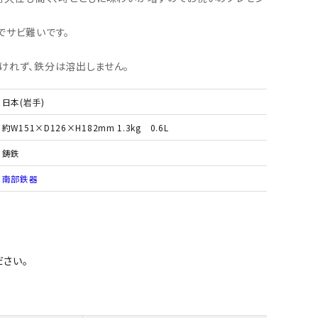
でサビ難いです。
けれず、鉄分は溶出しません。
日本(岩手)
約W151×D126×H182mm 1.3kg 0.6L
鋳鉄
南部鉄器
さい。