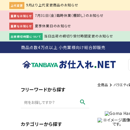
9月より上代変更商品のお知らせ
上代変更
7月31日（金）臨時休業（棚卸し）のお知らせ
重要なお知らせ
夏季休業日のお知らせ
重要なお知らせ
当日出荷の締切り受付時間変更のお知らせ
出荷締切時間について
商品点数4万点以上 小売業様向け総合卸販売
全商品
バラエティ
search
フリーワードから探す
search
ACCOUNT MENU
person
会員登録
meeting_room
ログイン
カテゴリーから探す