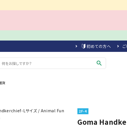
初めての方へ
ご
search
雑貨
2F-4
Goma Handker