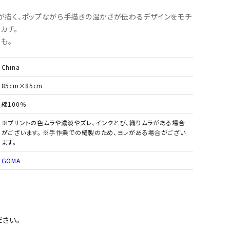
」が描く、ポップながら手描きの温かさが伝わるデザインをモチ
カチ。
も。
China
85cm×85cm
綿100％
※プリントの色ムラや濃淡やズレ、インクとび、織りムラがある場合
がございます。 ※手作業での縫製のため、ヨレがある場合がござい
ます。
GOMA
さい。